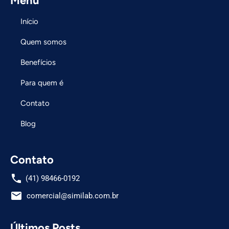
Menu
Início
Quem somos
Benefícios
Para quem é
Contato
Blog
Contato
phone
(41) 98466-0192
email
comercial@similab.com.br
Últimos Posts