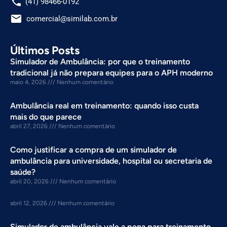
phone
(41) 98466-0192
email
comercial@similab.com.br
Últimos Posts
Simulador de Ambulância: por que o treinamento
tradicional já não prepara equipes para o APH moderno
maio 4, 2026
Nenhum comentário
Ambulância real em treinamento: quando isso custa
mais do que parece
abril 27, 2026
Nenhum comentário
Como justificar a compra de um simulador de
ambulância para universidade, hospital ou secretaria de
saúde?
abril 20, 2026
Nenhum comentário
abril 12, 2026
Nenhum comentário
Simulador de ambulância vale a pena para treinamento