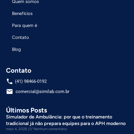
Quem somos
Benefícios
Para quem é
Contato
Blog
Contato
phone
(41) 98466-0192
email
comercial@similab.com.br
Últimos Posts
Simulador de Ambulância: por que o treinamento
tradicional já não prepara equipes para o APH moderno
maio 4, 2026
Nenhum comentário